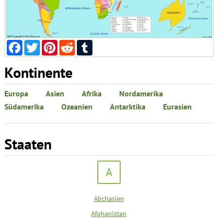
Facebook
Twitter
Pinterest
Reddit
Tumblr
Kontinente
Europa
Asien
Afrika
Nordamerika
Südamerika
Ozeanien
Antarktika
Eurasien
Staaten
A
Abchasien
Afghanistan