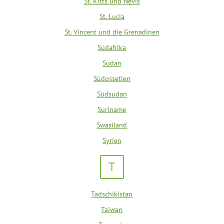
St. Kitts und Nevis
St. Lucia
St. Vincent und die Grenadinen
Südafrika
Sudan
Südossetien
Südsudan
Suriname
Swasiland
Syrien
T
Tadschikistan
Taiwan