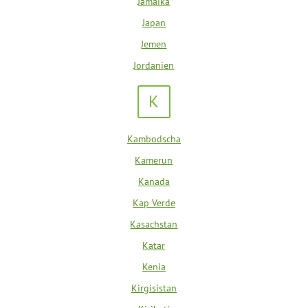
Jamaika
Japan
Jemen
Jordanien
K
Kambodscha
Kamerun
Kanada
Kap Verde
Kasachstan
Katar
Kenia
Kirgisistan