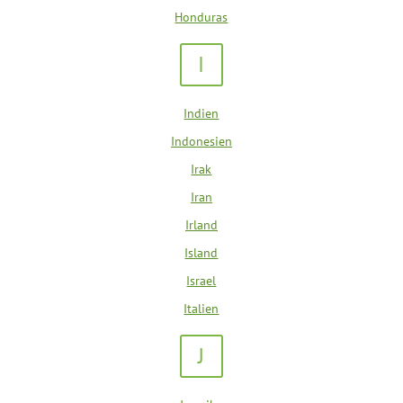
Honduras
I
Indien
Indonesien
Irak
Iran
Irland
Island
Israel
Italien
J