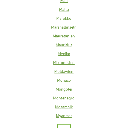
Mali
Malta
Marokko
Marshallinseln
Mauretanien
Mauritius
Mexiko
Mikronesien
Moldawien
Monaco
Mongolei
Montenegro
Mosambik
Myanmar