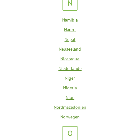
N
Namibia
Nauru
Nepal
Neuseeland
Nicaragua
Niederlande
Niger
Nigeria
Niue
Nordmazedonien
Norwegen
O