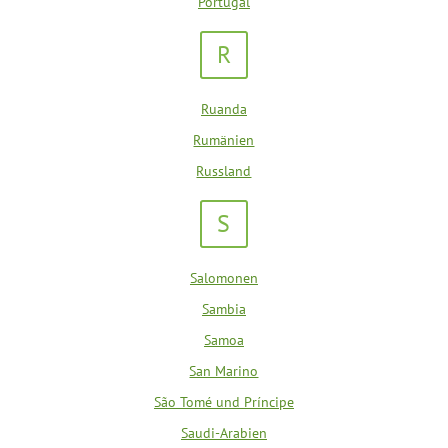
Portugal
R
Ruanda
Rumänien
Russland
S
Salomonen
Sambia
Samoa
San Marino
São Tomé und Príncipe
Saudi-Arabien