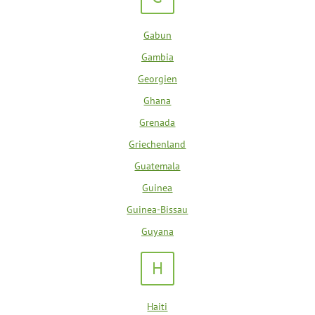
Gabun
Gambia
Georgien
Ghana
Grenada
Griechenland
Guatemala
Guinea
Guinea-Bissau
Guyana
H
Haiti