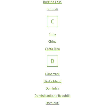
Burkina Faso
Burundi
C
Chile
China
Costa Rica
D
Dänemark
Deutschland
Dominica
Dominikanische Republik
Dschibuti