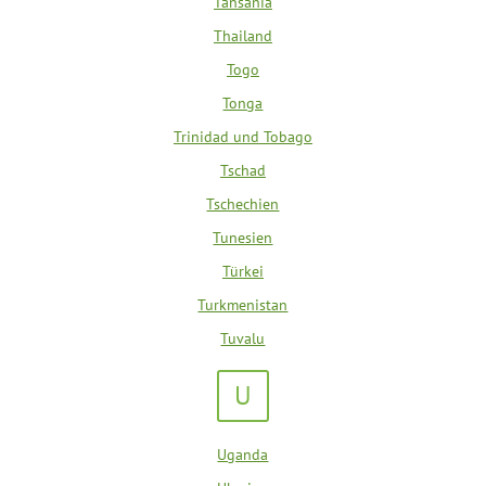
Tansania
Thailand
Togo
Tonga
Trinidad und Tobago
Tschad
Tschechien
Tunesien
Türkei
Turkmenistan
Tuvalu
U
Uganda