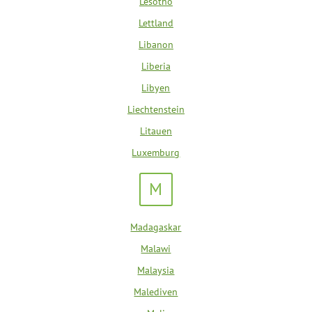
Lesotho
Lettland
Libanon
Liberia
Libyen
Liechtenstein
Litauen
Luxemburg
M
Madagaskar
Malawi
Malaysia
Malediven