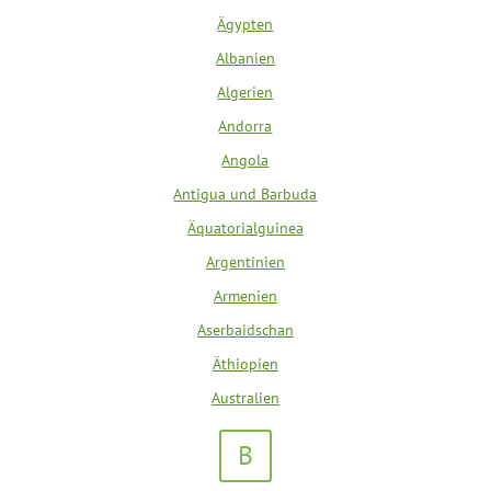
Ägypten
Albanien
Algerien
Andorra
Angola
Antigua und Barbuda
Äquatorialguinea
Argentinien
Armenien
Aserbaidschan
Äthiopien
Australien
B