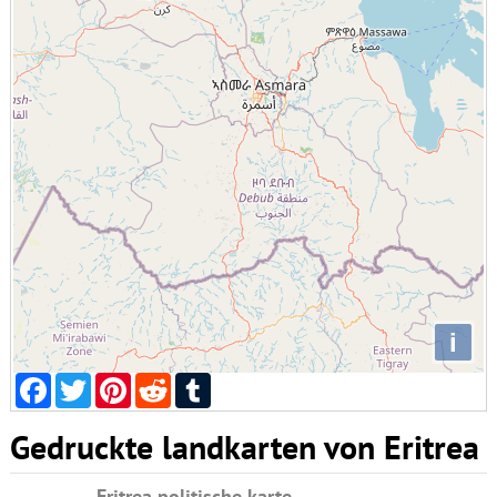
i
Facebook
Twitter
Pinterest
Reddit
Tumblr
Gedruckte landkarten von Eritrea
Eritrea politische karte