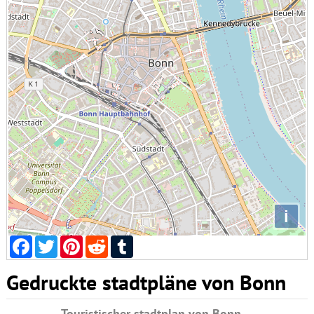
i
Facebook
Twitter
Pinterest
Reddit
Tumblr
Gedruckte stadtpläne von Bonn
Touristischer stadtplan von Bonn