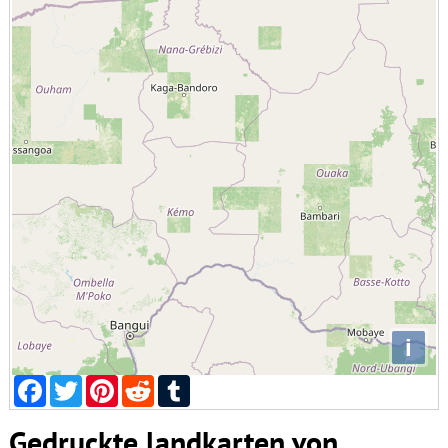
i
Facebook
Twitter
Pinterest
Reddit
Tumblr
Gedruckte landkarten von