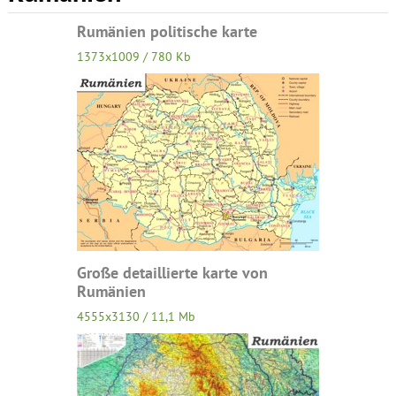
Rumänien politische karte
1373x1009 / 780 Kb
Große detaillierte karte von
Rumänien
4555x3130 / 11,1 Mb