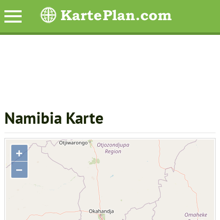
Namibia Karte
+
−