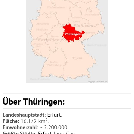
Über Thüringen:
Landeshauptstadt:
Erfurt
.
Fläche:
16.172 km².
Einwohnerzahl:
~ 2.200.000.
Größte Städte:
Erfurt
, Jena, Gera.