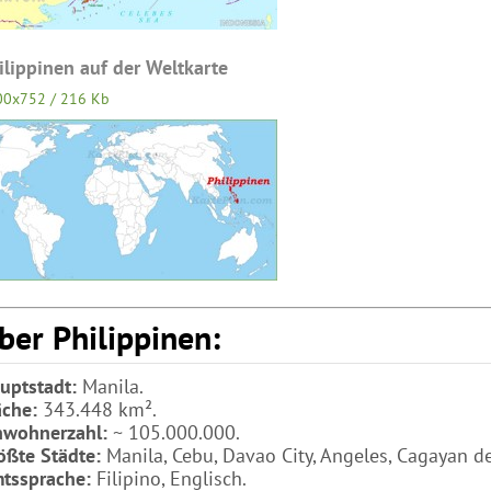
ilippinen auf der Weltkarte
00x752 / 216 Kb
ber Philippinen:
uptstadt:
Manila.
äche:
343.448 km².
nwohnerzahl:
~ 105.000.000.
ößte Städte:
Manila, Cebu, Davao City, Angeles, Cagayan d
tssprache:
Filipino, Englisch.