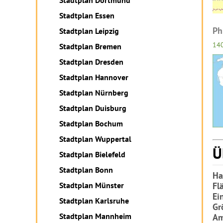
Stadtplan Dortmund
Stadtplan Essen
Ph
Stadtplan Leipzig
14
Stadtplan Bremen
Stadtplan Dresden
Stadtplan Hannover
Stadtplan Nürnberg
Stadtplan Duisburg
Stadtplan Bochum
Stadtplan Wuppertal
Ü
Stadtplan Bielefeld
Stadtplan Bonn
Ha
Stadtplan Münster
Fl
Ei
Stadtplan Karlsruhe
Gr
Stadtplan Mannheim
Am