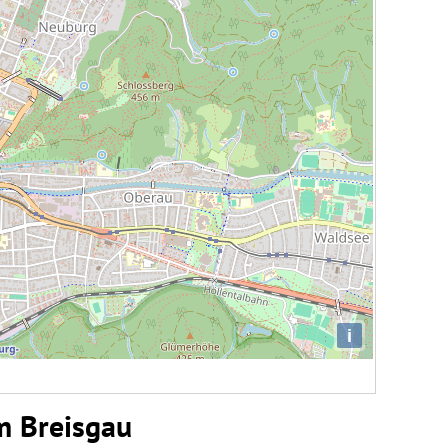
i
m Breisgau