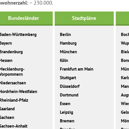
nwohnerzahl:
~ 230.000.
Bundesländer
Stadtpläne
Baden-Württemberg
Berlin
Boc
Bayern
Hamburg
Wup
Brandenburg
München
Biel
Hessen
Köln
Bon
Mecklenburg-
Frankfurt am Main
Mün
Vorpommern
Stuttgart
Karl
Niedersachsen
Düsseldorf
Man
Nordrhein-Westfalen
Dortmund
Aug
Rheinland-Pfalz
Essen
Wie
Saarland
Leipzig
Gels
Sachsen
Bremen
Mön
Sachsen-Anhalt