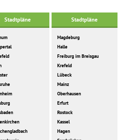
Stadtpläne
Stadtpläne
hum
Magdeburg
pertal
Halle
efeld
Freiburg im Breisgau
n
Krefeld
ster
Lübeck
sruhe
Mainz
nheim
Oberhausen
sburg
Erfurt
sbaden
Rostock
enkirchen
Kassel
chengladbach
Hagen