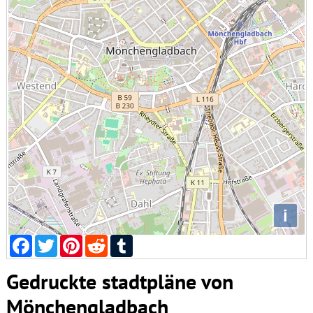
i
Facebook
Twitter
Pinterest
Reddit
Tumblr
Gedruckte stadtpläne von
Mönchengladbach