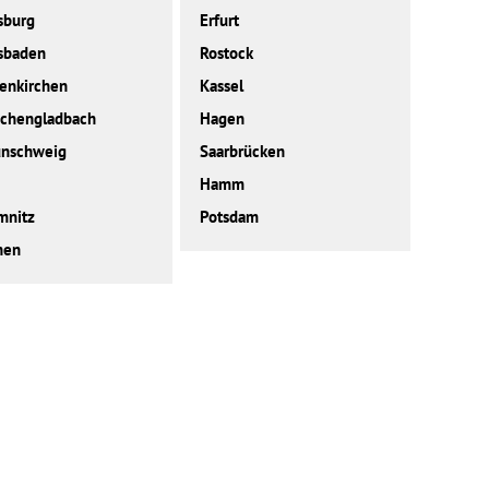
sburg
Erfurt
sbaden
Rostock
enkirchen
Kassel
chengladbach
Hagen
unschweig
Saarbrücken
Hamm
mnitz
Potsdam
hen