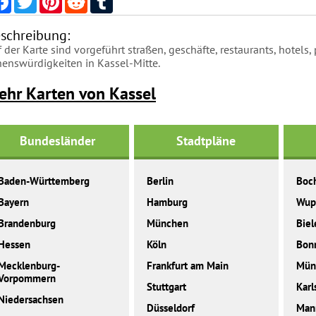
schreibung:
 der Karte sind vorgeführt straßen, geschäfte, restaurants, hotels, 
henswürdigkeiten in Kassel-Mitte.
ehr Karten von Kassel
Bundesländer
Stadtpläne
Baden-Württemberg
Berlin
Boc
Bayern
Hamburg
Wup
Brandenburg
München
Biel
Hessen
Köln
Bon
Mecklenburg-
Frankfurt am Main
Mün
Vorpommern
Stuttgart
Karl
Niedersachsen
Düsseldorf
Man