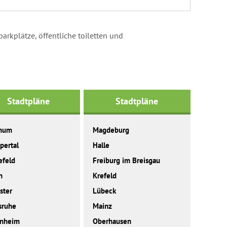
parkplätze, öffentliche toiletten und
Stadtpläne
Stadtpläne
hum
Magdeburg
pertal
Halle
efeld
Freiburg im Breisgau
n
Krefeld
ster
Lübeck
sruhe
Mainz
nheim
Oberhausen