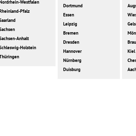
Nordrhein-Westfalen
Dortmund
Aug
Rheinland-Pfalz
Essen
Wie
Saarland
Leipzig
Gels
Sachsen
Bremen
Mön
Sachsen-Anhalt
Dresden
Bra
Schleswig-Holstein
Hannover
Kiel
Thüringen
Nürnberg
Che
Duisburg
Aac