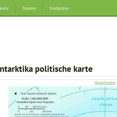
karte
Staaten
Stadtpläne
ntarktika politische karte
Vergrössern